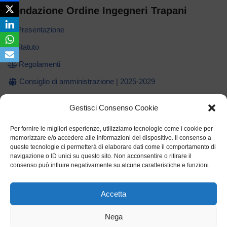
Fondazione Ordine Ingegneri Trapani
Presentazione
Statuto
Regolamenti
Consiglio di amministrazione | 2025-2029
CdA | 2021-2025
Gestisci Consenso Cookie
CdA | 2018-2021
Per fornire le migliori esperienze, utilizziamo tecnologie come i cookie per
Dati amministrativi e contabili
memorizzare e/o accedere alle informazioni del dispositivo. Il consenso a
queste tecnologie ci permetterà di elaborare dati come il comportamento di
navigazione o ID unici su questo sito. Non acconsentire o ritirare il
consenso può influire negativamente su alcune caratteristiche e funzioni.
Documenti legali
Accetta
Cookie Policy (UE)
Nega
Privacy Policy