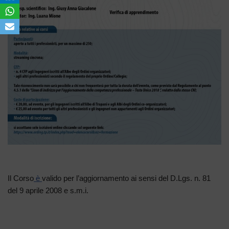
Il Corso
è
valido per l’aggiornamento ai sensi del D.Lgs. n. 81
del 9 aprile 2008 e s.m.i.